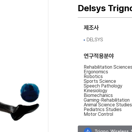
Delsys Trign
제조사
DELSYS
연구적용분야
Rehabilitation Science
Ergonomics
Robotics
Sports Science
Speech Pathology
Kinesiology
Biomechanics
Gaming-Rehabilitation
Animal Science Studies
Pediatrics Studies
Motor Control
Trigno_Wireless_