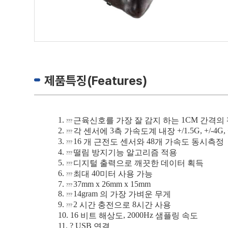
제품특징(Features)
1.
1CM
근육신호를 가장 잘 감지 하는
간격의 
???
2.
3
+/1.5G, +/-4G,
각 센서에
측 가속도계 내장
???
3.
16
48
개 근전도 센서와
개 가속도 동시측정
???
4.
떨림 방지기능 알고리즘 적용
???
5.
디지털 출력으로 깨끗한 데이터 획득
???
6.
40
최대
미터 사용 가능
???
7.
37mm x 26mm x 15mm
???
8.
14gram
의 가장 가벼운 무게
???
9.
2
8
시간 충전으로
시간 사용
???
10.
16
, 2000Hz
비트 해상도
샘플링 속도
11.
?
USB
연결