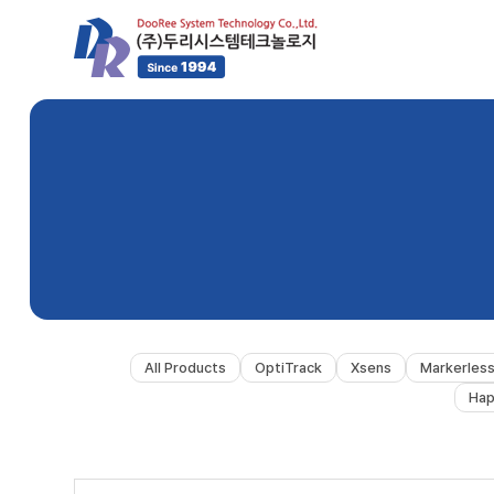
All Products
OptiTrack
Xsens
Markerles
Hap