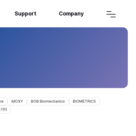
Support
Company
ve
MOXY
BOB Biomechanics
BIOMETRICS
기타