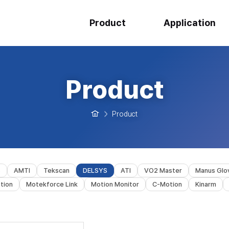
Product
Application
Product
Product
s
AMTI
Tekscan
DELSYS
ATI
VO2 Master
Manus Glo
tion
Motekforce Link
Motion Monitor
C-Motion
Kinarm