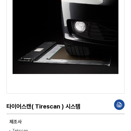
타이어스캔( Tirescan ) 시스템
P
r
i
n
제조사
t
Tekscan