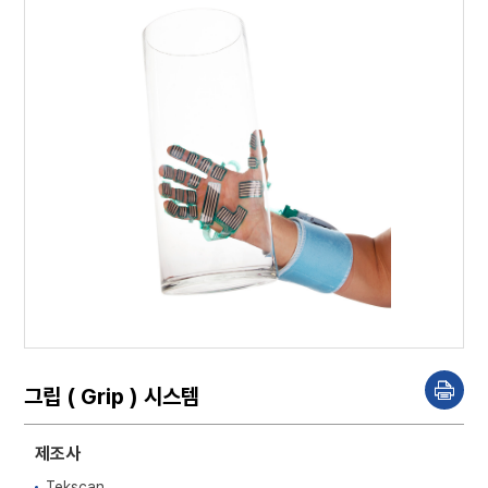
그립 ( Grip ) 시스템
P
r
i
n
제조사
t
Tekscan