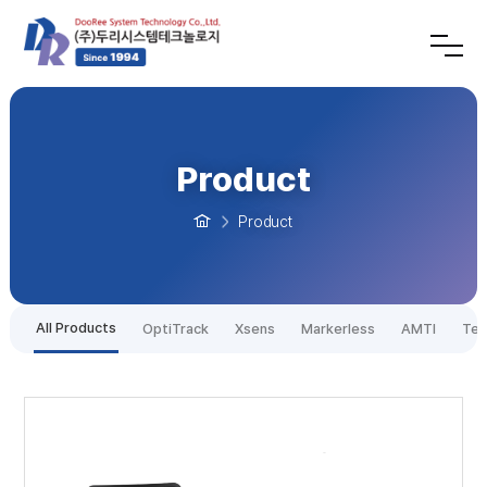
Product
Product
All Products
OptiTrack
Xsens
Markerless
AMTI
Tek