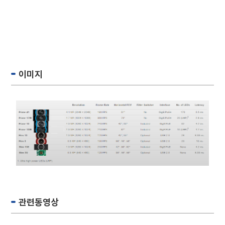
옵티트랙 optitrack
이미지
관련동영상