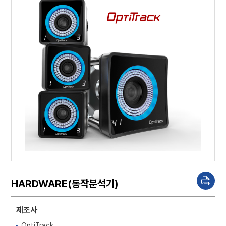
HARDWARE(동작분석기)
P
r
i
n
제조사
t
OptiTrack