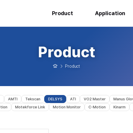
Product
Application
Product
Product
s
AMTI
Tekscan
DELSYS
ATI
VO2 Master
Manus Glo
tion
Motekforce Link
Motion Monitor
C-Motion
Kinarm