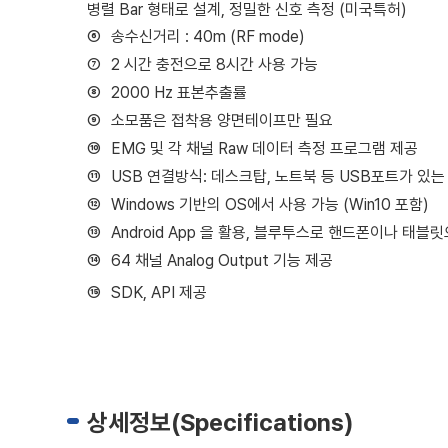
병렬
Bar
형태로 설계
,
정밀한 신호 측정
(
미국특허
)
⑥
송수신거리
: 40m (RF mode)
⑦
2
시간 충전으로
8
시간 사용 가능
⑧
2000 Hz
표본추출률
⑨
소모품은 접착용 양면테이프만 필요
⑩
EMG
및 각 채널
Raw
데이터 측정 프로그램 제공
⑪
USB
연결방식
:
데스크탑
,
노트북 등
USB
포트가 있는
⑫
Windows
기반의
OS
에서 사용 가능
(Win10
포함
)
⑬
Android App
을 활용
,
블루투스로 핸드폰이나 태블릿
⑭
64
채널
Analog Output
기능 제공
⑮
SDK, API
제공
상세정보(Specifications)