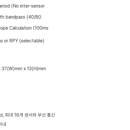
eriod (No inter-sensor
th bandpass (40/80
ope Calculation (100ms
s or RPY (selectable)
x 37(W)mm x 13(H)mm
ol,
최대
16
개 센서와 무선 통신
이내