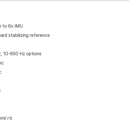
p to 6x IMU
ard stabilizing reference
, 10-850 Hz options
ec
c
c
c
 mV rti