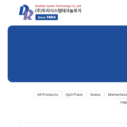
All Products
OptiTrack
Xsens
Markerles
Hap