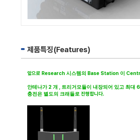
제품특징(Features)
앞으로 Research
Base Station
Centr
시스템의
이
2
,
안테나가
개
트리거모듈이
내장되어
있고
최대
진행합니다.
충전은
별도의
크래들로