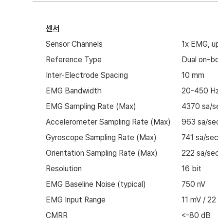
센서
Sensor Channels
1x EMG, u
Reference Type
Dual on-bo
Inter-Electrode Spacing
10 mm
EMG Bandwidth
20-450 Hz
EMG Sampling Rate (Max)
4370 sa/s
Accelerometer Sampling Rate (Max)
963 sa/se
Gyroscope Sampling Rate (Max)
741 sa/se
Orientation Sampling Rate (Max)
222 sa/se
Resolution
16 bit
EMG Baseline Noise (typical)
750 nV
EMG Input Range
11 mV / 22
CMRR
<-80 dB