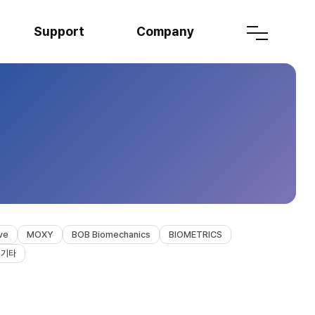
Support
Company
ve
MOXY
BOB Biomechanics
BIOMETRICS
기타