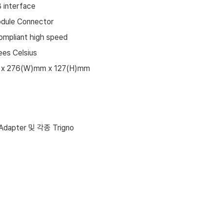
 interface
odule Connector
ompliant high speed
ees Celsius
 x 276(W)mm x 127(H)mm
Adapter
및 각종
Trigno