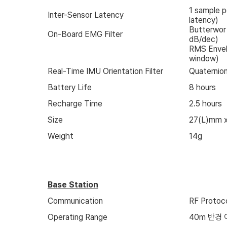
1 sample p
Inter-Sensor Latency
latency)
Butterwor
On-Board EMG Filter
dB/dec)
RMS Envel
window)
Real-Time IMU Orientation Filter
Quaternion
Battery Life
8 hours
Recharge Time
2.5 hours
Size
27(L)mm 
Weight
14g
Base Station
Communication
RF Protoc
Operating Range
40m
반경 