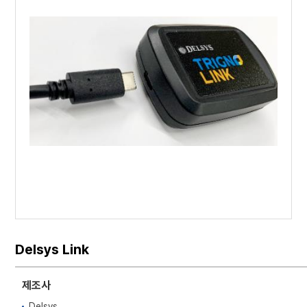
Delsys Link
제조사
Delsys