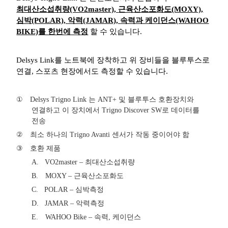
최대산소섭취량
(VO2master),
근육산소포화도
(MOXY),
심박
(POLAR),
악력
(JAMAR),
속력과 케이던스
(WAHOO
BIKE)
를 한번에 측정
할 수 있습니다
.
Delsys Link
를 노트북에 장착하고 위 장비들을 블루투스로
연결
,
스포츠 현장에서도 측정할 수 있습니다.
①
Delsys Trigno Link
는
ANT+
및 블루투스 호환장치와
연결하고 이 장치에서
Trigno Discover SW
로 데이터를
전송
②
최소 하나의
Trigno Avanti
센서가 작동 중이어야 함
③
호환 제품
A.
VO2master –
최대산소섭취량
B.
MOXY –
근육산소포화도
C.
POLAR –
심박측정
D.
JAMAR –
악력측정
E.
WAHOO Bike –
속력
,
케이던스