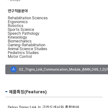
연구적용분야
Rehabilitation Sciences
Ergonomics
Robotics
Sports Science
Speech Pathology
Kinesiology
Biomechanics
Gaming-Rehabilitation
Animal Science Studies
Pediatrics Studies
Motor Control
02._Trigno_Link_Communication_Module_(MAN_048_1_0).
제품특징(Features)
Delsys Trigno Link
는 근전도센서와 혼합하여