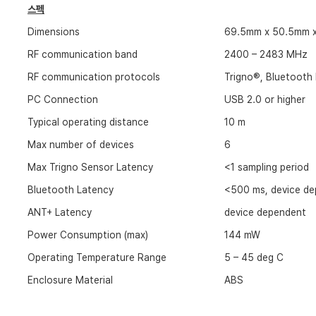
스펙
Dimensions
69.5mm x 50.5mm 
RF communication band
2400 – 2483 MHz
RF communication protocols
Trigno®, Bluetooth
PC Connection
USB 2.0 or higher
Typical operating distance
10 m
Max number of devices
6
Max Trigno Sensor Latency
<1 sampling period
Bluetooth Latency
<500 ms, device d
ANT+ Latency
device dependent
Power Consumption (max)
144 mW
Operating Temperature Range
5 – 45 deg C
Enclosure Material
ABS