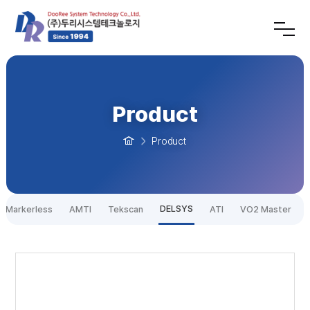
Product
Product
DELSYS
Markerless
AMTI
Tekscan
ATI
VO2 Master