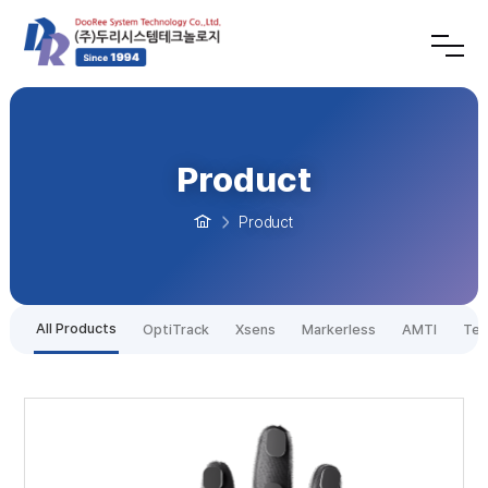
Product
Product
All Products
OptiTrack
Xsens
Markerless
AMTI
Tek