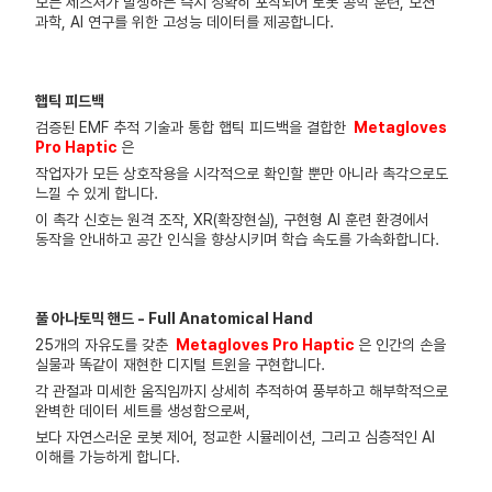
모든 제스처가 발생하는 즉시 정확히 포착되어 로봇 공학 훈련, 모션
과학, AI 연구를 위한 고성능 데이터를 제공합니다.
햅틱 피드백
검증된 EMF 추적 기술과 통합 햅틱 피드백을 결합한
Metagloves
Pro Haptic
은
작업자가 모든 상호작용을 시각적으로 확인할 뿐만 아니라 촉각으로도
느낄 수 있게 합니다.
이 촉각 신호는 원격 조작, XR(확장현실), 구현형 AI 훈련 환경에서
동작을 안내하고 공간 인식을 향상시키며 학습 속도를 가속화합니다.
풀 아나토믹 핸드 - Full Anatomical Hand
25개의 자유도를 갖춘
Metagloves Pro Haptic
은 인간의 손을
실물과 똑같이 재현한 디지털 트윈을 구현합니다.
각 관절과 미세한 움직임까지 상세히 추적하여 풍부하고 해부학적으로
완벽한 데이터 세트를 생성함으로써,
보다 자연스러운 로봇 제어, 정교한 시뮬레이션, 그리고 심층적인 AI
이해를 가능하게 합니다.