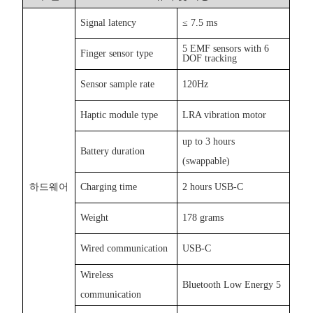
Signal latency
≤
7.5 ms
5 EMF sensors with 6
Finger sensor type
DOF tracking
Sensor sample rate
120Hz
Haptic module type
LRA vibration motor
up to 3 hours
Battery duration
(swappable)
하드웨어
Charging time
2 hours USB-C
Weight
178 grams
Wired communication
USB-C
Wireless
Bluetooth Low Energy 5
communication