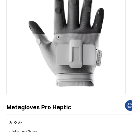
Metagloves Pro Haptic
r
i
제조사
t
Manus Glove