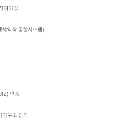
참여기업
활 생체역학 통합시스템)
IZ) 인증
작연구소 인가