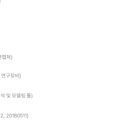
)
)
모션캡쳐)
능 연구장비)
석 및 모델링 툴)
 20180511)