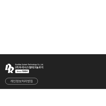
개인정보처리방침
회사명
㈜두리시스템테크놀로지
대표
유군재
사업자등록번호
215-86-80901
주소
경기도 성남시 중원구 둔촌대로 457번길 27 (우림라이온스밸리 1차 1117호)
TEL
031-737-2233
FAX
031-737-2236
E-MAIL
sales@dooreesystem.com