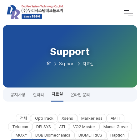
Support
Support
자료실
자료실
공지사항
갤러리
온라인 문의
전체
OptiTrack
Xsens
Markerless
AMTI
Tekscan
DELSYS
ATI
VO2 Master
Manus Glove
MOXY
BOB Biomechanics
BIOMETRICS
Haption