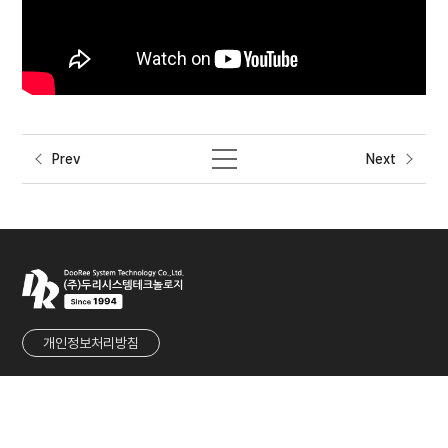
Prev
Next
개인정보처리방침
회사명
㈜두리시스템테크놀로지
대표
유군재
사업자등록번호
215-86-80901
주소
경기도 성남시 중원구 둔촌대로 457번길 27 (우림라이온스밸리 1차 1117호)
TEL
031-737-2233
FAX
031-737-2236
E-MAIL
sales@dooreesystem.com