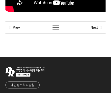
Prev
Next
개인정보처리방침
회사명
㈜두리시스템테크놀로지
대표
유군재
사업자등록번호
215-86-80901
주소
경기도 성남시 중원구 둔촌대로 457번길 27 (우림라이온스밸리 1차 1117호)
TEL
031-737-2233
FAX
031-737-2236
E-MAIL
sales@dooreesystem.com