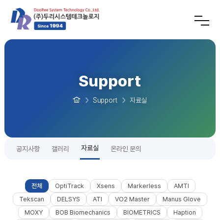
Support
Support
자료실
자료실
공지사항
갤러리
온라인 문의
전체
OptiTrack
Xsens
Markerless
AMTI
Tekscan
DELSYS
ATI
VO2 Master
Manus Glove
MOXY
BOB Biomechanics
BIOMETRICS
Haption