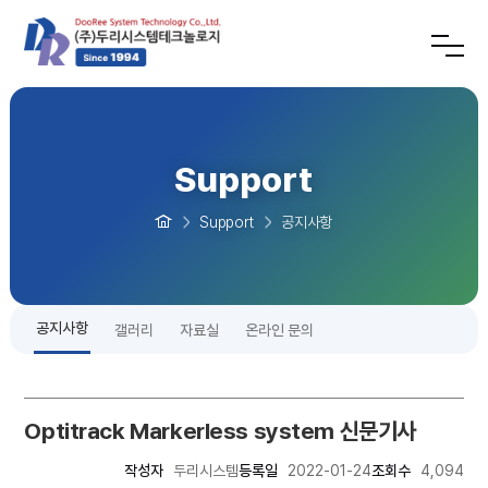
Support
Support
공지사항
공지사항
갤러리
자료실
온라인 문의
Optitrack Markerless system 신문기사
작성자
두리시스템
등록일
2022-01-24
조회수
4,094