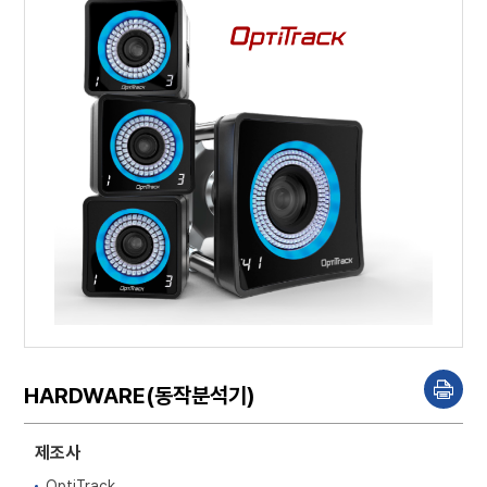
HARDWARE(동작분석기)
P
r
i
n
제조사
t
OptiTrack