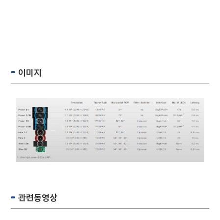
옵티트랙 optitrack
이미지
관련동영상