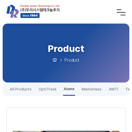
Product
Product
Xsens
All Products
OptiTrack
Markerless
AMTI
Tek