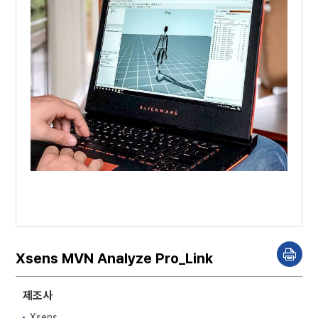
Xsens MVN Analyze Pro_Link
P
r
i
n
제조사
t
Xsens