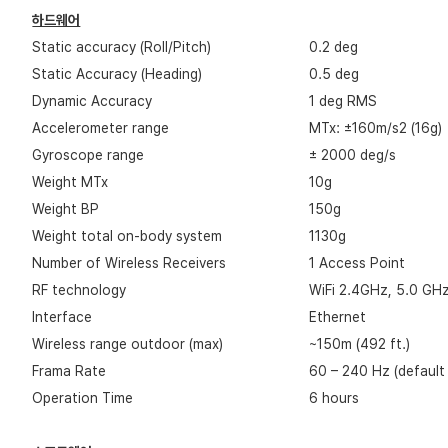
하드웨어
Static accuracy (Roll/Pitch)
0.2 deg
Static Accuracy (Heading)
0.5 deg
Dynamic Accuracy
1 deg RMS
Accelerometer range
MTx: ±160m/s2 (16g)
Gyroscope range
± 2000 deg/s
Weight MTx
10g
Weight BP
150g
Weight total on-body system
1130g
Number of Wireless Receivers
1 Access Point
RF technology
WiFi 2.4GHz, 5.0 GH
Interface
Ethernet
Wireless range outdoor (max)
~150m (492 ft.)
Frama Rate
60 – 240 Hz (defaul
Operation Time
6 hours