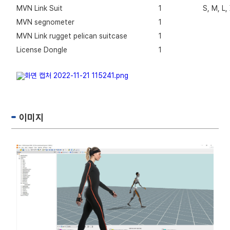
MVN Link Suit
1
S, M, L,
MVN segnometer
1
MVN Link rugget pelican suitcase
1
License Dongle
1
이미지