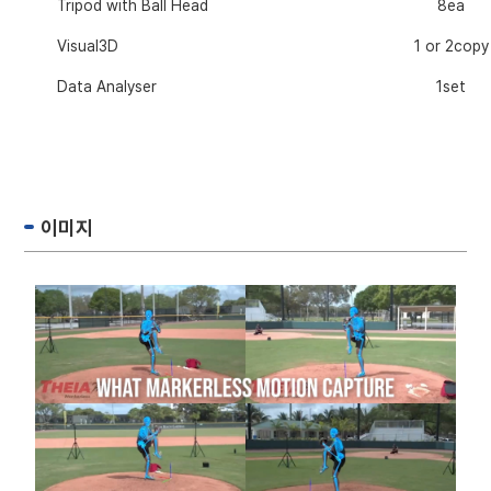
Tripod with Ball Head
8ea
Visual3D
1 or 2copy
Data Analyser
1set
이미지