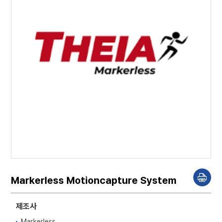
Markerless Motioncapture System
P
r
i
n
제조사
t
Markerless