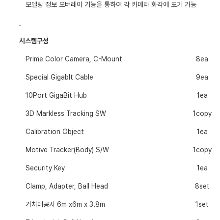
모델링 정보 오버레이 기능을 통하여 각 카메라 화각에 표기 가능
시스템구성
Prime Color Camera, C-Mount
8ea
Special GigabIt Cable
9ea
10Port GigaBit Hub
1ea
3D Markless Tracking SW
1copy
Calibration Object
1ea
Motive Tracker(Body) S/W
1copy
Security Key
1ea
Clamp, Adapter, Ball Head
8set
거치대공사
6m x6m x 3.8m
1set