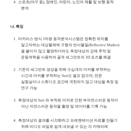
4.
스포츠
(
야구 등
),
장애인
,
어린이
,
노인의 재활 및 보행 동작
분석
나
.
특징
1.
마커리스 방식
3
차원 동작분석시스템은 정확한 위치를
알고자하는 대상물체에 구형의 반사물질
(Reflective Marker)
을 붙이지 않고 촬영하더라도 측정대상의 강체 추적 및
운동역학을 사용하여 골격 세그먼트의
3D
포즈를 해결
2.
기존의 세그먼트 생성을 위해 수십개의 마커를 부착하는
시간과 마커를 부착하는
Suit
도 필요 없으며
,
전문
실험실이나 스튜디오 공간에 국한되지 않고 대상을 측정 및
연구 가능
3.
측정대상의
Suit
와 부착된 마커로 인한 부자연스러운 동작이
아닌 자연스러운 동작을 촬영 및 데이터를 기록 가능
4.
측정대상의 결과를 시각화하고 프레젠테이션 자료를 만들기
위해 비디오 파일로 쉽게 내보낼 수 있는 각 카메라에